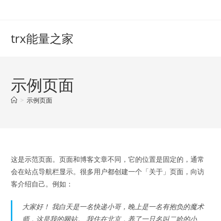
Skip
to
content
trx能量之家
示例页面
>
示例页面
这是示范页面。页面和博客文章不同，它的位置是固定的，通常
会在站点导航栏显示。很多用户都创建一个「关于」页面，向访
客介绍自己。例如：
大家好！ 我白天是一名快递小哥，晚上是一名有抱负的魔术
师，这是我的网站。 我住在北京，养了一只名叫二哈的小